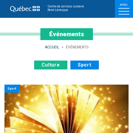
Événements
Centre de services scolaire
René-Lévesque
Événements
ACCUEIL
ÉVÉNEMENTS
Culture
Sport
Sport