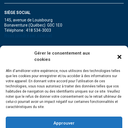
SIÈGE SOCIAL
145, avenue de Louisbourg
Bonaventure (Québec) G0C 1E0
Téléphone : 418 534-3003
Nous joindre par courriel
POINT DE SERVICE DE MARIA
Gérer le consentement aux
471A, boulevard Perron
cookies
Maria (Québec) G0C 1Y0
Téléphone : 418 759-3343
Afin d'améliorer votre expérience, nous utilisons des technologies telles
que les cookies pour enregistrer et/ou accéder à des informations sur
POINT DE SERVICE DE GRANDE-RIVIÈRE
votre appareil. En donnant votre accord pour l'utilisation de ces
134, Grande Allée Est
technologies, vous nous autorisez à traiter des données telles que vos
Grande-Rivière (Québec) G0C 1V0
habitudes de navigation ou des identifiants uniques sur ce site. Veuillez
Téléphone : 418 385-3499
noter que le refus de donner votre consentement ou le retrait ultérieur de
celui-ci pourrait avoir un impact négatif sur certaines fonctionnalités et
caractéristiques du site.
Approuver