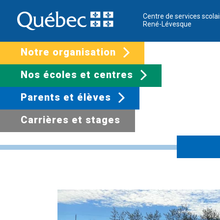
Centre de services scolai
René-Lévesque
Notre organisation
Nos écoles et centres
Parents et élèves
Carrières et stages
Inscription des él