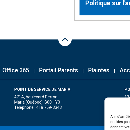
Politique sur l'
Haut de la page
Office 365
Portail Parents
Plaintes
Acc
POINT DE SERVICE DE MARIA
PO
471A, boulevard Perron
13
Maria (Québec) G0C 1Y0
Gr
Téléphone : 418 759-3343
Té
Afin d'améli
cookies pour
donnant votr