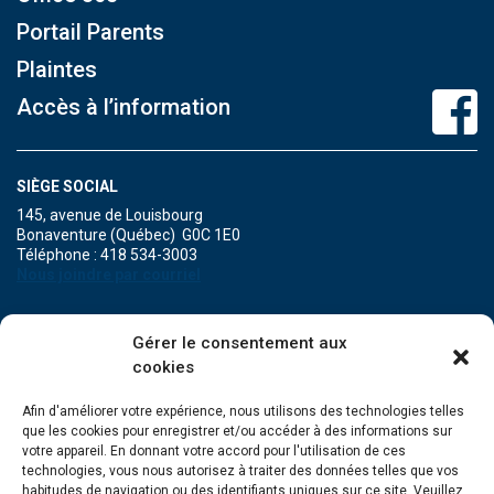
Portail Parents
Plaintes
Accès à l’information
SIÈGE SOCIAL
145, avenue de Louisbourg
Bonaventure (Québec) G0C 1E0
Téléphone : 418 534-3003
Nous joindre par courriel
POINT DE SERVICE DE MARIA
Gérer le consentement aux
471A, boulevard Perron
cookies
Maria (Québec) G0C 1Y0
Téléphone : 418 759-3343
Afin d'améliorer votre expérience, nous utilisons des technologies telles
que les cookies pour enregistrer et/ou accéder à des informations sur
POINT DE SERVICE DE GRANDE-RIVIÈRE
votre appareil. En donnant votre accord pour l'utilisation de ces
134, Grande Allée Est
technologies, vous nous autorisez à traiter des données telles que vos
Grande-Rivière (Québec) G0C 1V0
habitudes de navigation ou des identifiants uniques sur ce site. Veuillez