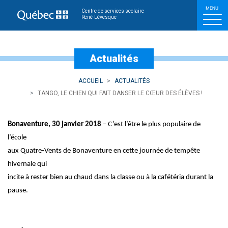
Tango, le chien qui fait d
Centre de services scolaire
René-Lévesque
Actualités
ACCUEIL
ACTUALITÉS
TANGO, LE CHIEN QUI FAIT DANSER LE CŒUR DES ÉLÈVES !
Bonaventure, 30 janvier 2018
– C’est l’être le plus populaire de
l’école
aux Quatre-Vents de Bonaventure en cette journée de tempête
hivernale qui
incite à rester bien au chaud dans la classe ou à la cafétéria durant la
pause.