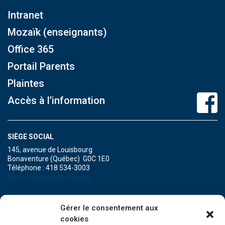
Intranet
Mozaïk (enseignants)
Office 365
Portail Parents
Plaintes
Accès à l’information
SIÈGE SOCIAL
145, avenue de Louisbourg
Bonaventure (Québec) G0C 1E0
Téléphone : 418 534-3003
Nous joindre par courriel
POINT DE SERVICE DE MARIA
Gérer le consentement aux
471A, boulevard Perron
cookies
Maria (Québec) G0C 1Y0