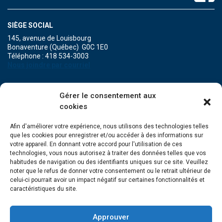
SIÈGE SOCIAL
145, avenue de Louisbourg
Bonaventure (Québec) G0C 1E0
Téléphone : 418 534-3003
Nous joindre par courriel
POINT DE SERVICE DE MARIA
Gérer le consentement aux
471A, boulevard Perron
cookies
Maria (Québec) G0C 1Y0
Téléphone : 418 759-3343
Afin d'améliorer votre expérience, nous utilisons des technologies telles
que les cookies pour enregistrer et/ou accéder à des informations sur
POINT DE SERVICE DE GRANDE-RIVIÈRE
votre appareil. En donnant votre accord pour l'utilisation de ces
134, Grande Allée Est
technologies, vous nous autorisez à traiter des données telles que vos
Grande-Rivière (Québec) G0C 1V0
habitudes de navigation ou des identifiants uniques sur ce site. Veuillez
Téléphone : 418 385-3499
noter que le refus de donner votre consentement ou le retrait ultérieur de
celui-ci pourrait avoir un impact négatif sur certaines fonctionnalités et
caractéristiques du site.
Approuver