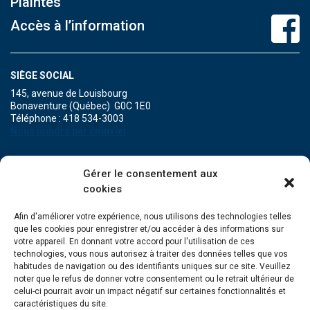
Plaintes
Accès à l’information
SIÈGE SOCIAL
145, avenue de Louisbourg
Bonaventure (Québec) G0C 1E0
Téléphone : 418 534-3003
Nous joindre par courriel
POINT DE SERVICE DE MARIA
Gérer le consentement aux
471A, boulevard Perron
cookies
Maria (Québec) G0C 1Y0
Téléphone : 418 759-3343
Afin d'améliorer votre expérience, nous utilisons des technologies telles
que les cookies pour enregistrer et/ou accéder à des informations sur
POINT DE SERVICE DE GRANDE-RIVIÈRE
votre appareil. En donnant votre accord pour l'utilisation de ces
134, Grande Allée Est
technologies, vous nous autorisez à traiter des données telles que vos
Grande-Rivière (Québec) G0C 1V0
habitudes de navigation ou des identifiants uniques sur ce site. Veuillez
Téléphone : 418 385-3499
noter que le refus de donner votre consentement ou le retrait ultérieur de
celui-ci pourrait avoir un impact négatif sur certaines fonctionnalités et
caractéristiques du site.