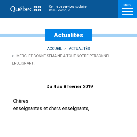
Merci et bonne semaine à
Centre de services scolaire
René-Lévesque
Actualités
ACCUEIL
ACTUALITÉS
MERCI ET BONNE SEMAINE À TOUT NOTRE PERSONNEL
ENSEIGNANT!
Du 4 au 8 février 2019
Chères
enseignantes et chers enseignants,