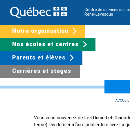
Centre de services scolai
René-Lévesque
Notre organisation
Nos écoles et centres
Parents et élèves
Carrières et stages
Leur livre La gra
ACCUEIL
​Vous vous souvenez de Léa Durand et Charlott
terme) l’an dernier à faire publier leur livre L