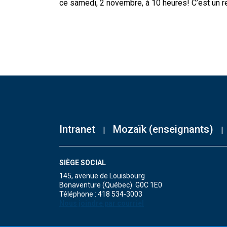
ce samedi, 2 novembre, à 10 heures! C’est un 
Intranet
Mozaïk (enseignants)
SIÈGE SOCIAL
145, avenue de Louisbourg
Bonaventure (Québec) G0C 1E0
Téléphone : 418 534-3003
Nous joindre par courriel