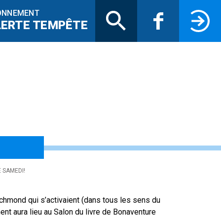
Recherche
Facebook
Connectez-
ONNEMENT
LERTE TEMPÊTE
ulou sera lancé sa
 SAMEDI!
chmond qui s’activaient (dans tous les sens du
ment aura lieu au Salon du livre de Bonaventure