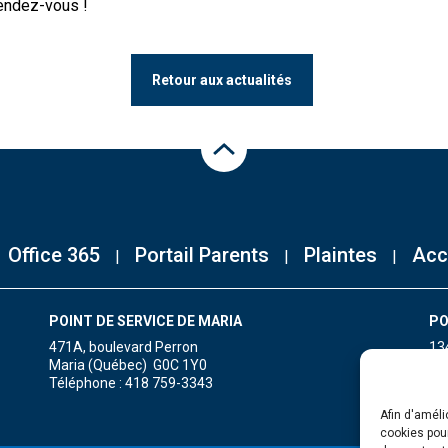
rendez-vous !
Retour aux actualités
Haut de la page
Office 365
Portail Parents
Plaintes
Acc
POINT DE SERVICE DE MARIA
PO
471A, boulevard Perron
13
Maria (Québec) G0C 1Y0
Gr
Téléphone : 418 759-3343
Té
Afin d'améli
cookies pour