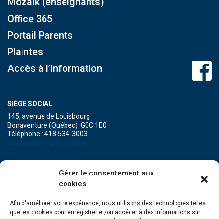
Mozaïk (enseignants)
Office 365
Portail Parents
Plaintes
Accès à l’information
SIÈGE SOCIAL
145, avenue de Louisbourg
Bonaventure (Québec) G0C 1E0
Téléphone : 418 534-3003
Nous joindre par courriel
POINT DE SERVICE DE MARIA
Gérer le consentement aux
471A, boulevard Perron
cookies
Maria (Québec) G0C 1Y0
Téléphone : 418 759-3343
Afin d'améliorer votre expérience, nous utilisons des technologies telles
que les cookies pour enregistrer et/ou accéder à des informations sur
POINT DE SERVICE DE GRANDE-RIVIÈRE