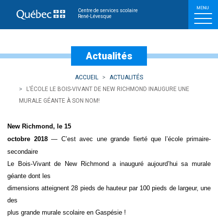
L’école Le Bois-Vivant d
Centre de services scolaire
René-Lévesque
Actualités
ACCUEIL
ACTUALITÉS
L’ÉCOLE LE BOIS-VIVANT DE NEW RICHMOND INAUGURE UNE
MURALE GÉANTE À SON NOM!
New Richmond, le 15
octobre 2018
— C’est avec une grande fierté que
l’école primaire-
secondaire
Le Bois-Vivant de New Richmond a inauguré aujourd’hui sa murale
géante dont les
dimensions atteignent 28 pieds de hauteur par 100 pieds de largeur, une
des
plus grande murale scolaire en Gaspésie !