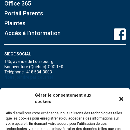
Office 365
Portail Parents
Plaintes
Accès à l’information
SIÈGE SOCIAL
145, avenue de Louisbourg
Bonaventure (Québec) G0C 1E0
Téléphone : 418 534-3003
Nous joindre par courriel
POINT DE SERVICE DE MARIA
Gérer le consentement aux
471A, boulevard Perron
cookies
Maria (Québec) G0C 1Y0
Téléphone : 418 759-3343
Afin d'améliorer votre expérience, nous utilisons des technologies telles
que les cookies pour enregistrer et/ou accéder à des informations sur
POINT DE SERVICE DE GRANDE-RIVIÈRE
votre appareil. En donnant votre accord pour l'utilisation de ces
134, Grande Allée Est
technologies, vous nous autorisez à traiter des données telles que vos