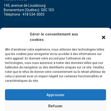
145, avenue de Louisbourg
Bonaventure (Québec) G0C 1E0
Téléphone : 418 534-3003
Nous joindre par courriel
POINT DE SERVICE DE MARIA
Gérer le consentement aux
471A, boulevard Perron
cookies
Maria (Québec) G0C 1Y0
Téléphone : 418 759-3343
Afin d'améliorer votre expérience, nous utilisons des technologies telles
que les cookies pour enregistrer et/ou accéder à des informations sur
POINT DE SERVICE DE GRANDE-RIVIÈRE
votre appareil. En donnant votre accord pour l'utilisation de ces
134, Grande Allée Est
technologies, vous nous autorisez à traiter des données telles que vos
Grande-Rivière (Québec) G0C 1V0
habitudes de navigation ou des identifiants uniques sur ce site. Veuillez
Téléphone : 418 385-3499
noter que le refus de donner votre consentement ou le retrait ultérieur de
celui-ci pourrait avoir un impact négatif sur certaines fonctionnalités et
caractéristiques du site.
Approuver
Refuser