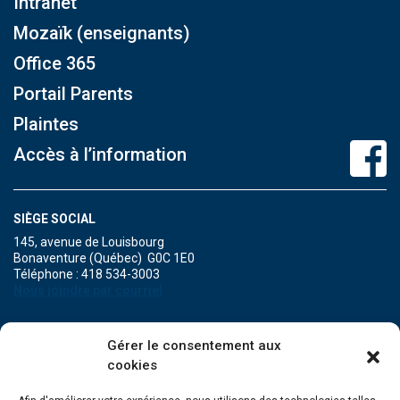
Intranet
Mozaïk (enseignants)
Office 365
Portail Parents
Plaintes
Accès à l’information
SIÈGE SOCIAL
145, avenue de Louisbourg
Bonaventure (Québec) G0C 1E0
Téléphone : 418 534-3003
Nous joindre par courriel
POINT DE SERVICE DE MARIA
Gérer le consentement aux
471A, boulevard Perron
cookies
Maria (Québec) G0C 1Y0
Téléphone : 418 759-3343