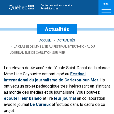
La classe de Mme Lise au 
Centre de services scolaire
René-Lévesque
Actualités
ACCUEIL
ACTUALITÉS
LA CLASSE DE MME LISE AU FESTIVAL INTERNATIONAL DU
JOURNALISME DE CARLETON-SUR-MER
Les élèves de 4e année de l’école Saint-Donat de la classe
Mme Lise Cayouette ont participé au
Festival
international du journalisme de Carleton-sur-Mer
. Ils
ont vécu un projet pédagogique très intéressant en s’initiant
au monde des médias et du journalisme. Vous pouvez
écouter leur balado
et lire
leur journal
en collaboration
avec le journal
Le Curieux
effectués dans le cadre de ce
projet.