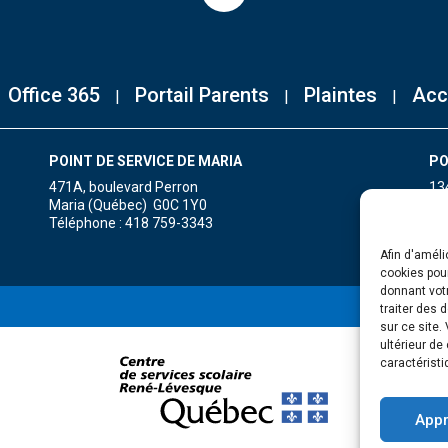
Office 365
Portail Parents
Plaintes
Acc
POINT DE SERVICE DE MARIA
PO
471A, boulevard Perron
13
Maria (Québec) G0C 1Y0
Gr
Téléphone : 418 759-3343
Té
Afin d'améli
cookies pour
donnant votr
traiter des 
sur ce site.
ultérieur de
caractéristi
Appr