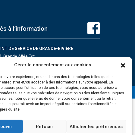
ès à l’information
INT DE SERVICE DE GRANDE-RIVIÈRE
4, Grande Allée Est
ande-Rivière (Québec) G0C 1V0
Gérer le consentement aux cookies
léphone : 418 385-3499
orer votre expérience, nous utilisons des technologies telles que les
 enregistrer et/ou accéder à des informations sur votre appareil. En
e accord pour l'utilisation de ces technologies, vous nous autorisez à
données telles que vos habitudes de navigation ou des identifiants uniques
 Veuillez noter que le refus de donner votre consentement ou le retrait
 celui-ci pourrait avoir un impact négatif sur certaines fonctionnalités et
ques du site.
ouver
Refuser
Afficher les préférences