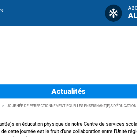
AB
re
A
tionnement pour le
Actualités
JOURNÉE DE PERFECTIONNEMENT POUR LES ENSEIGNANT(E)S D’ÉDUCATION 
nt(e)s en éducation physique de notre Centre de services scolai
e cette journée est le fruit d’une collaboration entre l’Unité rég