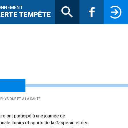
Recherche
Facebook
Connectez-
ONNEMENT
LERTE TEMPÊTE
s enseignant(e)s d
PHYSIQUE ET À LA SANTÉ
re ont participé à une journée de
ionale loisirs et sports de la Gaspésie et des