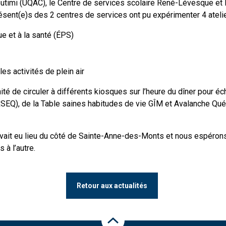
outimi (UQAC), le Centre de services scolaire René-Lévesque et 
ésent(e)s des 2 centres de services ont pu expérimenter 4 atelie
ue et à la santé (ÉPS)
es activités de plein air
té de circuler à différents kiosques sur l’heure du dîner pour 
SEQ), de la Table saines habitudes de vie GÎM et Avalanche Qu
avait eu lieu du côté de Sainte-Anne-des-Monts et nous espéron
 à l’autre.
Retour aux actualités
Haut de la page