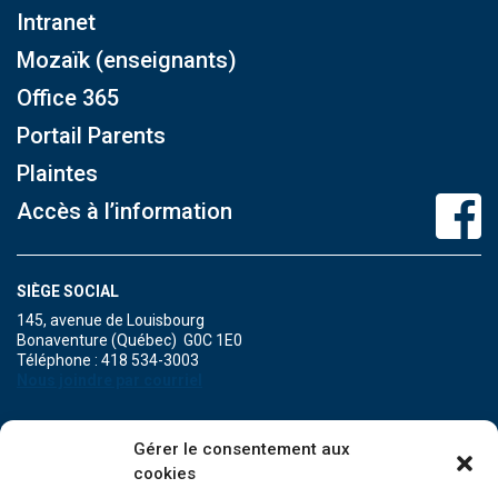
Intranet
Mozaïk (enseignants)
Office 365
Portail Parents
Plaintes
Accès à l’information
SIÈGE SOCIAL
145, avenue de Louisbourg
Bonaventure (Québec) G0C 1E0
Téléphone : 418 534-3003
Nous joindre par courriel
POINT DE SERVICE DE MARIA
Gérer le consentement aux
471A, boulevard Perron
cookies
Maria (Québec) G0C 1Y0
Téléphone : 418 759-3343