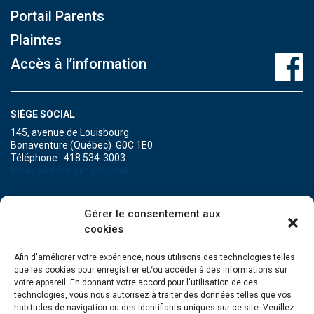
Portail Parents
Plaintes
Accès à l’information
SIÈGE SOCIAL
145, avenue de Louisbourg
Bonaventure (Québec) G0C 1E0
Téléphone : 418 534-3003
Nous joindre par courriel
POINT DE SERVICE DE MARIA
Gérer le consentement aux
471A, boulevard Perron
cookies
Maria (Québec) G0C 1Y0
Téléphone : 418 759-3343
Afin d'améliorer votre expérience, nous utilisons des technologies telles
que les cookies pour enregistrer et/ou accéder à des informations sur
POINT DE SERVICE DE GRANDE-RIVIÈRE
votre appareil. En donnant votre accord pour l'utilisation de ces
134, Grande Allée Est
technologies, vous nous autorisez à traiter des données telles que vos
Grande-Rivière (Québec) G0C 1V0
habitudes de navigation ou des identifiants uniques sur ce site. Veuillez