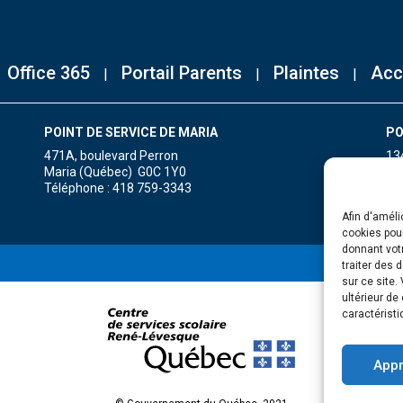
Office 365
Portail Parents
Plaintes
Acc
POINT DE SERVICE DE MARIA
PO
471A, boulevard Perron
13
Maria (Québec) G0C 1Y0
Gr
Téléphone : 418 759-3343
Té
Afin d'améli
cookies pour
donnant votr
traiter des 
sur ce site.
ultérieur de
caractéristi
Appr