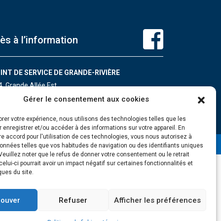
ès à l’information
INT DE SERVICE DE GRANDE-RIVIÈRE
4, Grande Allée Est
ande-Rivière (Québec) G0C 1V0
Gérer le consentement aux cookies
léphone : 418 385-3499
orer votre expérience, nous utilisons des technologies telles que les
 enregistrer et/ou accéder à des informations sur votre appareil. En
e accord pour l'utilisation de ces technologies, vous nous autorisez à
données telles que vos habitudes de navigation ou des identifiants uniques
 Veuillez noter que le refus de donner votre consentement ou le retrait
 celui-ci pourrait avoir un impact négatif sur certaines fonctionnalités et
ques du site.
ouver
Refuser
Afficher les préférences