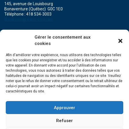
145, avenue de Louisbourg
Bonaventure (Québec) G0C 1E0
Téléphone : 418 534-3003
Nous joindre par courriel
POINT DE SERVICE DE MARIA
Gérer le consentement aux
471A, boulevard Perron
cookies
Maria (Québec) G0C 1Y0
Téléphone : 418 759-3343
Afin d'améliorer votre expérience, nous utilisons des technologies telles
que les cookies pour enregistrer et/ou accéder à des informations sur
POINT DE SERVICE DE GRANDE-RIVIÈRE
votre appareil. En donnant votre accord pour l'utilisation de ces
134, Grande Allée Est
technologies, vous nous autorisez à traiter des données telles que vos
Grande-Rivière (Québec) G0C 1V0
habitudes de navigation ou des identifiants uniques sur ce site. Veuillez
Téléphone : 418 385-3499
noter que le refus de donner votre consentement ou le retrait ultérieur de
celui-ci pourrait avoir un impact négatif sur certaines fonctionnalités et
caractéristiques du site.
Approuver
Refuser