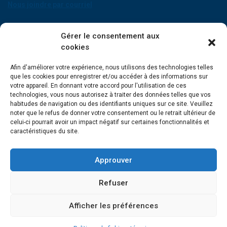
Nous joindre par courriel
POINT DE SERVICE DE MARIA
Gérer le consentement aux
471A, boulevard Perron
cookies
Maria (Québec) G0C 1Y0
Téléphone : 418 759-3343
Afin d'améliorer votre expérience, nous utilisons des technologies telles
que les cookies pour enregistrer et/ou accéder à des informations sur
POINT DE SERVICE DE GRANDE-RIVIÈRE
votre appareil. En donnant votre accord pour l'utilisation de ces
134, Grande Allée Est
technologies, vous nous autorisez à traiter des données telles que vos
Grande-Rivière (Québec) G0C 1V0
habitudes de navigation ou des identifiants uniques sur ce site. Veuillez
Téléphone : 418 385-3499
noter que le refus de donner votre consentement ou le retrait ultérieur de
celui-ci pourrait avoir un impact négatif sur certaines fonctionnalités et
caractéristiques du site.
Approuver
Refuser
Afficher les préférences
© Gouvernement du Québec, 2021