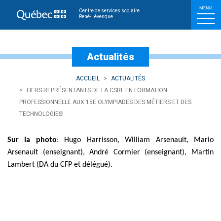
Fiers représentants de l
Centre de services scolaire
René-Lévesque
Actualités
ACCUEIL
ACTUALITÉS
FIERS REPRÉSENTANTS DE LA CSRL EN FORMATION
PROFESSIONNELLE AUX 15E OLYMPIADES DES MÉTIERS ET DES
TECHNOLOGIES!
Sur la photo
: Hugo Harrisson, William Arsenault, Mario
Arsenault (enseignant), André Cormier (enseignant), Martin
Lambert (DA du CFP et délégué)
.​