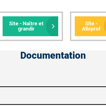
Site - Naître et
Site -
grandir
Alloprof
Documentation