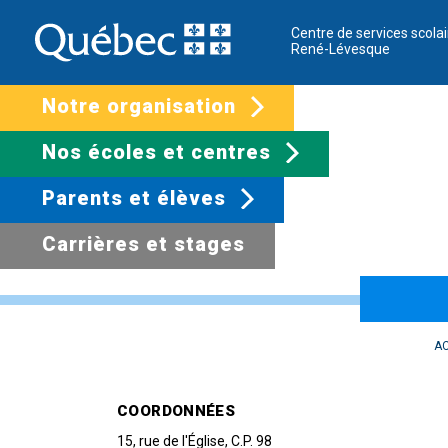
Centre de services scolai
René-Lévesque
Notre organisation
Nos écoles et centres
Parents et élèves
Carrières et stages
École des Quatre
AC
ÉCOLE PRIMAIRE
COORDONNÉES
15, rue de l'Église, C.P. 98