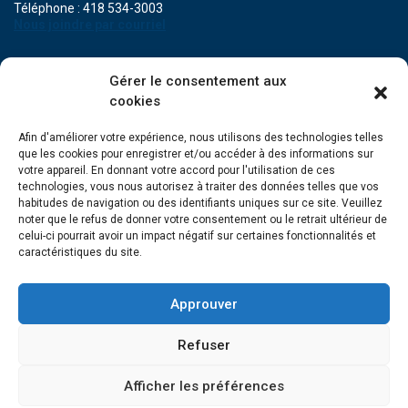
Téléphone : 418 534-3003
Nous joindre par courriel
POINT DE SERVICE DE MARIA
Gérer le consentement aux
471A, boulevard Perron
cookies
Maria (Québec) G0C 1Y0
Téléphone : 418 759-3343
Afin d'améliorer votre expérience, nous utilisons des technologies telles
que les cookies pour enregistrer et/ou accéder à des informations sur
POINT DE SERVICE DE GRANDE-RIVIÈRE
votre appareil. En donnant votre accord pour l'utilisation de ces
134, Grande Allée Est
technologies, vous nous autorisez à traiter des données telles que vos
Grande-Rivière (Québec) G0C 1V0
habitudes de navigation ou des identifiants uniques sur ce site. Veuillez
Téléphone : 418 385-3499
noter que le refus de donner votre consentement ou le retrait ultérieur de
celui-ci pourrait avoir un impact négatif sur certaines fonctionnalités et
caractéristiques du site.
Approuver
Refuser
Afficher les préférences