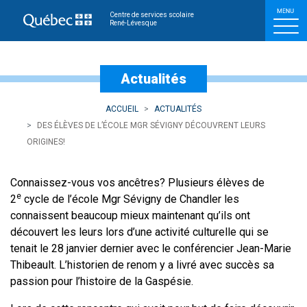
Des élèves de l’école Mgr
Centre de services scolaire
René-Lévesque
Actualités
ACCUEIL
ACTUALITÉS
DES ÉLÈVES DE L’ÉCOLE MGR SÉVIGNY DÉCOUVRENT LEURS
ORIGINES!
Connaissez-vous vos ancêtres? Plusieurs élèves de
e
2
cycle de l’école Mgr Sévigny de Chandler les
connaissent beaucoup mieux maintenant qu’ils ont
découvert les leurs lors d’une activité culturelle qui se
tenait le 28 janvier dernier avec le conférencier Jean-Marie
Thibeault. L’historien de renom y a livré avec succès sa
passion pour l’histoire de la Gaspésie.