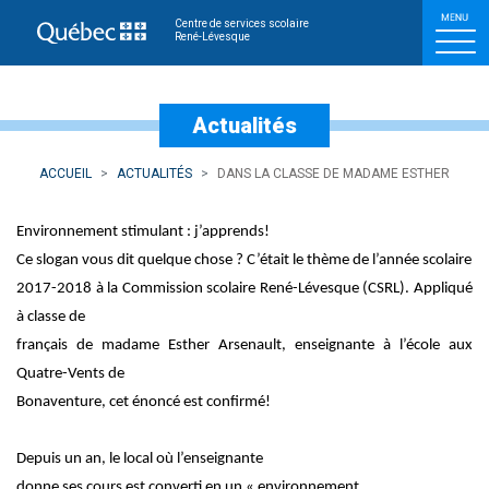
Dans la classe de madam
Centre de services scolaire
René-Lévesque
Actualités
ACCUEIL
ACTUALITÉS
DANS LA CLASSE DE MADAME ESTHER
Environnement stimulant : j’apprends!
Ce slogan vous dit quelque chose ? C’était le thème de l’année scolaire
2017-2018 à la Commission scolaire René-Lévesque (CSRL). Appliqué
à classe de
français de madame Esther Arsenault, enseignante à l’école aux
Quatre-Vents de
Bonaventure, cet énoncé est confirmé!
Depuis un an, le local où l’enseignante
donne ses cours est converti en un « environnement