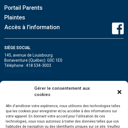
Portail Parents
Plaintes
Accès à l’information
SIÈGE SOCIAL
145, avenue de Louisbourg
Bonaventure (Québec) G0C 1E0
Téléphone : 418 534-3003
Nous joindre par courriel
POINT DE SERVICE DE MARIA
Gérer le consentement aux
471A, boulevard Perron
cookies
Maria (Québec) G0C 1Y0
Téléphone : 418 759-3343
Afin d'améliorer votre expérience, nous utilisons des technologies telles
que les cookies pour enregistrer et/ou accéder à des informations sur
POINT DE SERVICE DE GRANDE-RIVIÈRE
votre appareil. En donnant votre accord pour l'utilisation de ces
134, Grande Allée Est
technologies, vous nous autorisez à traiter des données telles que vos
Grande-Rivière (Québec) G0C 1V0
habitudes de navigation ou des identifiants uniques sur ce site. Veuillez