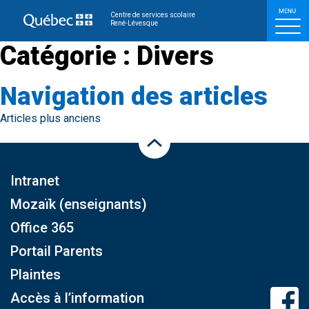
Invitation à l’AGA de la F
Centre de services scolaire
René-Lévesque
Catégorie :
Divers
Navigation des articles
Articles plus anciens
Haut de la page
Intranet
Mozaïk (enseignants)
Office 365
Portail Parents
Plaintes
Accès à l’information