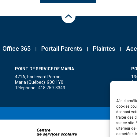
Haut de la page
Office 365
Portail Parents
Plaintes
Acc
POINT DE SERVICE DE MARIA
PO
471A, boulevard Perron
13
Maria (Québec) G0C 1Y0
Gr
Téléphone : 418 759-3343
Té
Afin d'améli
cookies pour
donnant votr
traiter des 
sur ce site.
ultérieur de
caractéristi