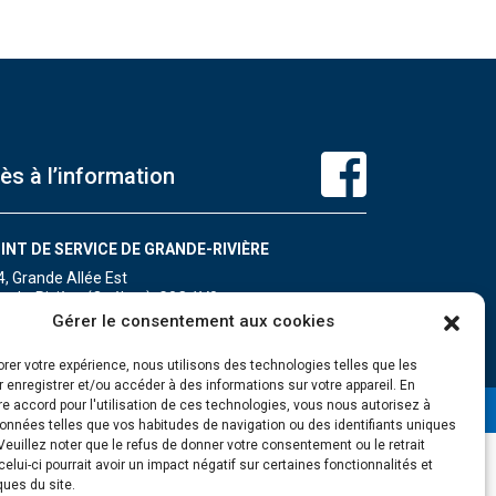
ès à l’information
INT DE SERVICE DE GRANDE-RIVIÈRE
4, Grande Allée Est
ande-Rivière (Québec) G0C 1V0
léphone : 418 385-3499
Gérer le consentement aux cookies
orer votre expérience, nous utilisons des technologies telles que les
 enregistrer et/ou accéder à des informations sur votre appareil. En
e accord pour l'utilisation de ces technologies, vous nous autorisez à
données telles que vos habitudes de navigation ou des identifiants uniques
 Veuillez noter que le refus de donner votre consentement ou le retrait
 celui-ci pourrait avoir un impact négatif sur certaines fonctionnalités et
ques du site.