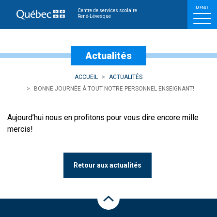
Bonne journée à tout not
Centre de services scolaire
René-Lévesque
Actualités
ACCUEIL
ACTUALITÉS
BONNE JOURNÉE À TOUT NOTRE PERSONNEL ENSEIGNANT!
​​Aujourd’hui nous en profitons pour vous dire encore mille
mercis!
Retour aux actualités
Haut de la page