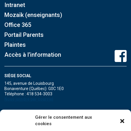
Intranet
Mozaïk (enseignants)
Office 365
Portail Parents
Plaintes
Accès à l’information
SIÈGE SOCIAL
145, avenue de Louisbourg
Bonaventure (Québec) G0C 1E0
Téléphone : 418 534-3003
Nous joindre par courriel
POINT DE SERVICE DE MARIA
Gérer le consentement aux
471A, boulevard Perron
cookies
Maria (Québec) G0C 1Y0
Téléphone : 418 759-3343