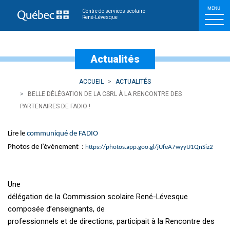
Belle délégation de la CSR
Centre de services scolaire
René-Lévesque
Actualités
ACCUEIL
ACTUALITÉS
BELLE DÉLÉGATION DE LA CSRL À LA RENCONTRE DES
PARTENAIRES DE FADIO !
Lire le
communiqué de FADIO​
Photos de l’événement
:
https://photos.app.goo.gl/jUfeA7wyyU1QnSiz2
Une
délégation de la Commission scolaire René-Lévesque
composée d’enseignants, de
professionnels et de directions, participait à la Rencontre des