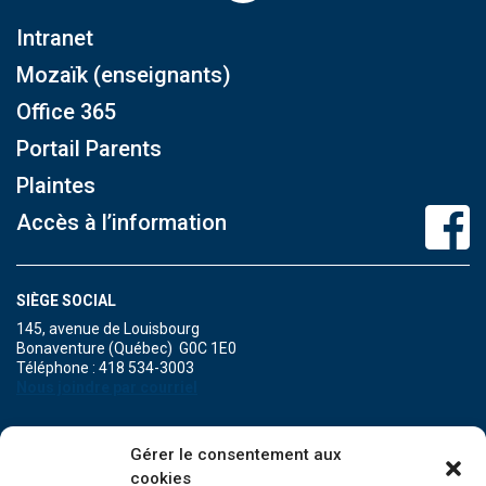
Intranet
Mozaïk (enseignants)
Office 365
Portail Parents
Plaintes
Accès à l’information
SIÈGE SOCIAL
145, avenue de Louisbourg
Bonaventure (Québec) G0C 1E0
Téléphone : 418 534-3003
Nous joindre par courriel
POINT DE SERVICE DE MARIA
Gérer le consentement aux
471A, boulevard Perron
cookies
Maria (Québec) G0C 1Y0