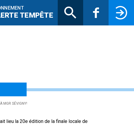
Recherche
Facebook
Connectez-
ONNEMENT
LERTE TEMPÊTE
econdaire en specta
 À MGR SÉVIGNY!
 lieu la 20e édition de la finale locale de