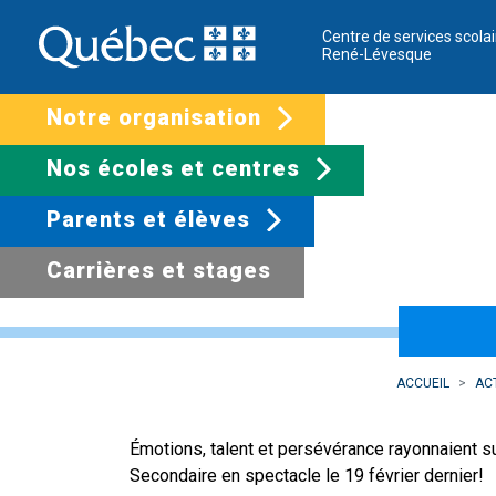
Centre de services scolai
René-Lévesque
Notre organisation
Nos écoles et centres
Parents et élèves
Carrières et stages
20e édition de la 
ACCUEIL
AC
Émotions, talent et persévérance rayonnaient sur
Secondaire en spectacle le 19 février dernier!