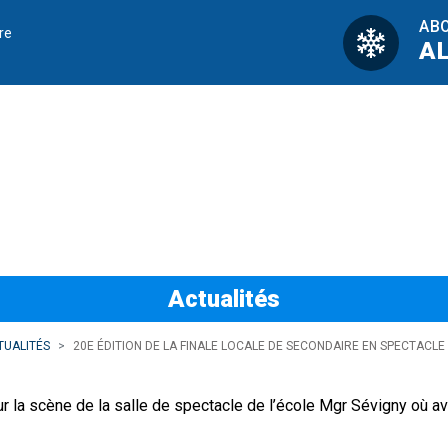
AB
re
A
finale locale de S
Actualités
TUALITÉS
20E ÉDITION DE LA FINALE LOCALE DE SECONDAIRE EN SPECTACLE
 la scène de la salle de spectacle de l’école Mgr Sévigny où avait