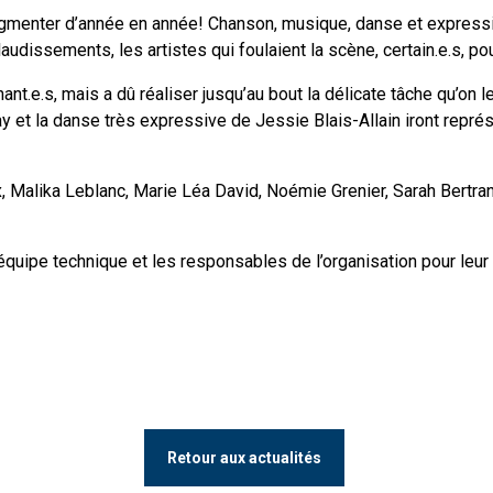
gmenter d’année en année! Chanson, musique, danse et expression
dissements, les artistes qui foulaient la scène, certain.e.s, pou
nant.e.s, mais a dû réaliser jusqu’au bout la délicate tâche qu’on 
t la danse très expressive de Jessie Blais-Allain iront représe
 Malika Leblanc, Marie Léa David, Noémie Grenier, Sarah Bertr
’équipe technique et les responsables de l’organisation pour leur 
Retour aux actualités