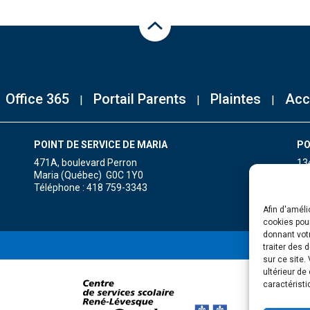
Haut de la page
Office 365
Portail Parents
Plaintes
Acc
POINT DE SERVICE DE MARIA
PO
471A, boulevard Perron
13
Maria (Québec) G0C 1Y0
Gr
Téléphone : 418 759-3343
Té
Afin d'améli
cookies pour
donnant votr
traiter des 
sur ce site.
ultérieur de
caractéristi