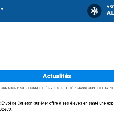
AB
re
A
tion professionnel
Actualités
 FORMATION PROFESSIONNELLE L’ENVOL SE DOTE D’UN MANNEQUIN INTELLIGENT
’Envol de Carleton-sur-Mer offre à ses élèves en santé une expér
 S2400
.