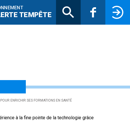
Recherche
Facebook
Connectez-
ONNEMENT
LERTE TEMPÊTE
le L’Envol se dote
 POUR ENRICHIR SES FORMATIONS EN SANTÉ
ience à la fine pointe de la technologie grâce