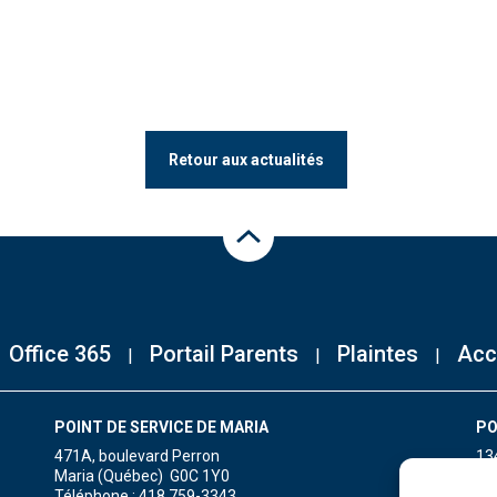
Retour aux actualités
Haut de la page
Office 365
Portail Parents
Plaintes
Acc
POINT DE SERVICE DE MARIA
PO
471A, boulevard Perron
13
Maria (Québec) G0C 1Y0
Gr
Téléphone : 418 759-3343
Té