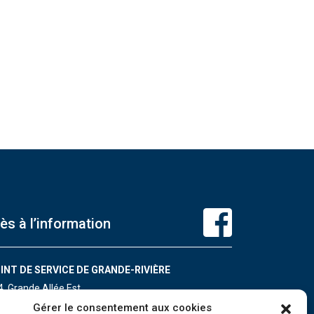
ès à l’information
INT DE SERVICE DE GRANDE-RIVIÈRE
4, Grande Allée Est
ande-Rivière (Québec) G0C 1V0
Gérer le consentement aux cookies
léphone : 418 385-3499