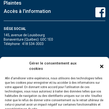
Plaintes
Accès à l’information
SIÈGE SOCIAL
145, avenue de Louisbourg
Bonaventure (Québec) G0C 1E0
Téléphone : 418 534-3003
Nous joindre par courriel
POINT DE SERVICE DE MARIA
Gérer le consentement aux
471A, boulevard Perron
cookies
Maria (Québec) G0C 1Y0
Téléphone : 418 759-3343
Afin d'améliorer votre expérience, nous utilisons des technologies telles
que les cookies pour enregistrer et/ou accéder à des informations sur
POINT DE SERVICE DE GRANDE-RIVIÈRE
votre appareil. En donnant votre accord pour l'utilisation de ces
134, Grande Allée Est
technologies, vous nous autorisez à traiter des données telles que vos
Grande-Rivière (Québec) G0C 1V0
habitudes de navigation ou des identifiants uniques sur ce site. Veuillez
Téléphone : 418 385-3499
noter que le refus de donner votre consentement ou le retrait ultérieur de
celui-ci pourrait avoir un impact négatif sur certaines fonctionnalités et