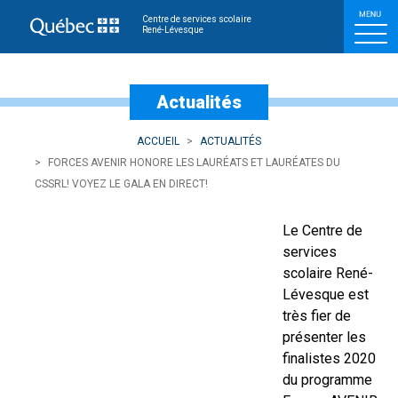
​Forces AVENIR honore les
Centre de services scolaire
René-Lévesque
Actualités
ACCUEIL
ACTUALITÉS
​FORCES AVENIR HONORE LES LAURÉATS ET LAURÉATES DU
CSSRL! VOYEZ LE GALA EN DIRECT!
Le Centre de
services
scolaire René-
Lévesque est
très fier de
présenter les
finalistes 2020
du programme